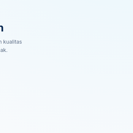
n
 kualitas
sak.